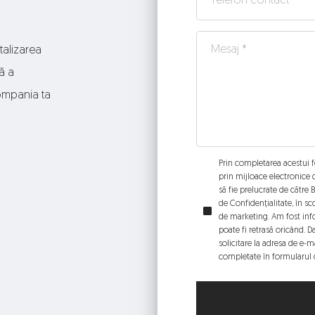
alizarea 
 a 
mpania ta 
Prin completarea acestui f
prin mijloace electronice
să fie prelucrate de către
de Confidențialitate, în sco
de marketing. Am fost inf
poate fi retrasă oricând. D
solicitare la adresa de e-m
completate în formularul d