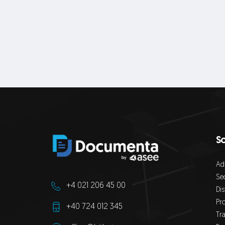
So
Adm
Se
+4 021 206 45 00
Dis
Pr
+40 724 012 345
Tr