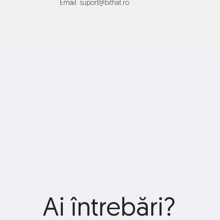
Email: 
suport@bithat.ro
Ai întrebări? 