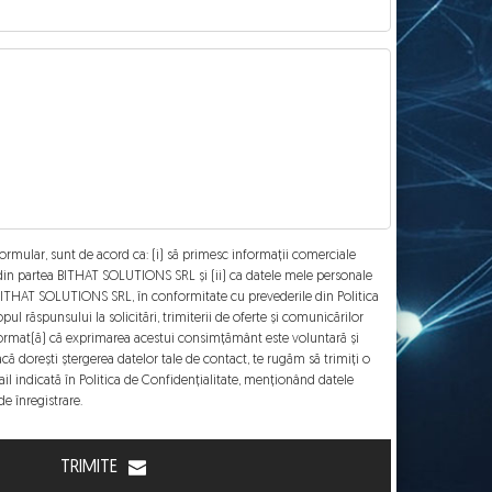
ormular, sunt de acord ca: (i) să primesc informații comerciale
 din partea BITHAT SOLUTIONS SRL și (ii) ca datele mele personale
 BITHAT SOLUTIONS SRL, în conformitate cu prevederile din Politica
pul răspunsului la solicitări, trimiterii de oferte și comunicărilor
ormat(ă) că exprimarea acestui consimțământ este voluntară și
acă dorești ștergerea datelor tale de contact, te rugăm să trimiți o
ail indicată în Politica de Confidențialitate, menționând datele
e înregistrare.
TRIMITE