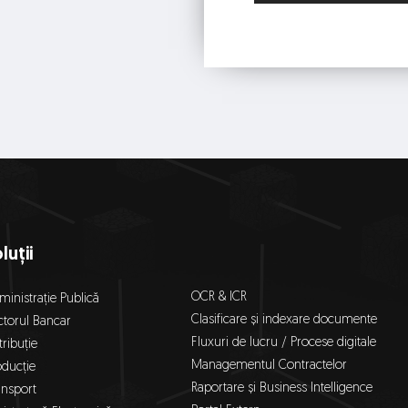
luții
OCR & ICR
inistrație Publică
Clasificare și indexare documente
ctorul Bancar
Fluxuri de lucru / Procese digitale
tribuție
Managementul Contractelor
oducție
Raportare și Business Intelligence
ansport